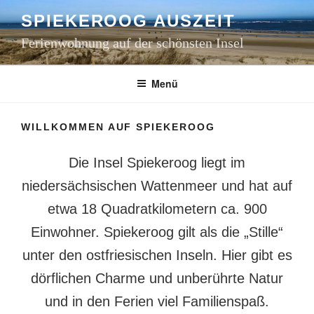
Zum
SPIEKEROOG AUSZEIT
Inhalt
springen
Ferienwohnung auf der schönsten Insel
Menü
WILLKOMMEN AUF SPIEKEROOG
Die Insel Spiekeroog liegt im
niedersächsischen Wattenmeer und hat auf
etwa 18 Quadratkilometern ca. 900
Einwohner. Spiekeroog gilt als die „Stille“
unter den ostfriesischen Inseln. Hier gibt es
dörflichen Charme und unberührte Natur
und in den Ferien viel Familienspaß.