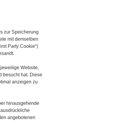
rs zur Speicherung
site mit demselben
rst Party Cookie“)
esandt.
jeweilige Website,
d besucht hat. Diese
timal anzeigen zu
rüber hinausgehende
 ausdrückliche
m den angebotenen